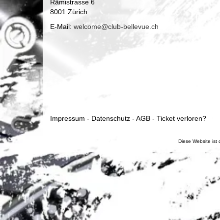
Rämistrasse 6
8001 Zürich
E-Mail:
hc.euvelleb-bulc@emoclew
Impressum
-
Datenschutz
-
AGB
-
Ticket verloren?
Diese Website ist